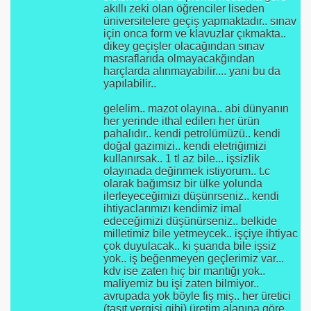
akıllı zeki olan öğrenciler liseden
üniversitelere geçiş yapmaktadır.. sınav
için onca form ve klavuzlar çıkmakta..
dikey geçişler olacağından sınav
masraflarıda olmayacakğından
harçlarda alınmayabilir.... yani bu da
yapılabilir..
gelelim.. mazot olayına.. abi dünyanın
her yerinde ithal edilen her ürün
pahalıdır.. kendi petrolümüzü.. kendi
doğal gazimizi.. kendi eletriğimizi
kullanırsak.. 1 tl az bile... işsizlik
olayınada değinmek istiyorum.. t.c
olarak bağımsız bir ülke yolunda
ilerleyeceğimizi düşünrseniz.. kendi
ihtiyaclarımızı kendimiz imal
edeceğimizi düşünürseniz.. belkide
milletimiz bile yetmeycek.. işçiye ihtiyac
çok duyulacak.. ki şuanda bile işsiz
yok.. iş beğenmeyen geçlerimiz var...
kdv ise zaten hiç bir mantığı yok..
maliyemiz bu işi zaten bilmiyor..
avrupada yok böyle fiş miş.. her üretici
(taşıt vergisi gibi) üretim alanına göre..