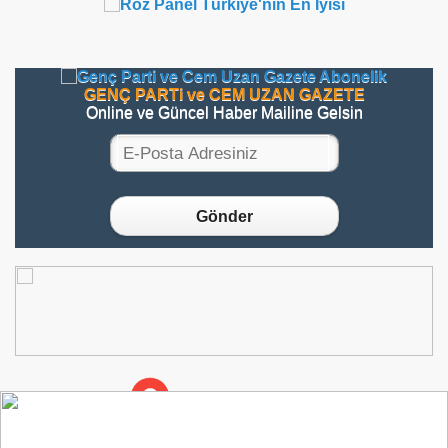
GENÇ PARTi ve CEM UZAN GAZETE
Online ve Güncel Haber Mailine Gelsin
Gönder
ROZ
BiLiŞiM
ve
YAZILIM
ⓇⓄⓏ
X
CEM