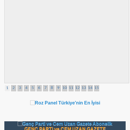
1
2
3
4
5
6
7
8
9
10
11
12
13
14
15
GENÇ PARTi ve CEM UZAN GAZETE