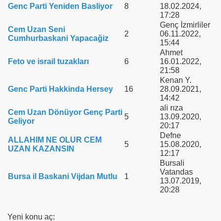
Genc Parti Yeniden Basliyor
8
18.02.2024,
17:28
Genç İzmirliler
Cem Uzan Seni
2
06.11.2022,
Cumhurbaskani Yapacağiz
15:44
Ahmet
Feto ve israil tuzakları
6
16.01.2022,
21:58
Kenan Y.
Genc Parti Hakkinda Hersey
16
28.09.2021,
14:42
ali rıza
Cem Uzan Dönüyor Genç Parti
5
13.09.2020,
Geliyor
20:17
Defne
ALLAHIM NE OLUR CEM
5
15.08.2020,
UZAN KAZANSIN
12:17
Bursali
Vatandas
Bursa il Baskani Vijdan Mutlu
1
13.07.2019,
20:28
Yeni konu aç: