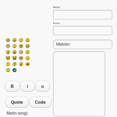
Nickin:
Konu:
B
i
u
Quote
Code
Metin rengi: