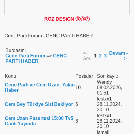
ROZ DESiGN ⓇⓄⓏ
Genc Parti Forum - GENC PARTi HABER
Burdasın:
<-
Devam -
Genc Parti Forum
=>
GENC
1
2
3
Geri
>
PARTi HABER
Konu
Postalar
Son kayıt:
Wendy
Genc Parti ve Cem Uzan: Yalan
10
08.02.2026,
Haber
01:51
testxx1
Cem Bey Türkiye Sizi Bekliyor
6
28.11.2024,
20:10
testxx1
Cem Uzan Pazartesi 15:00 Tv5
6
28.11.2024,
Canli Yayinda
20:10
ismail