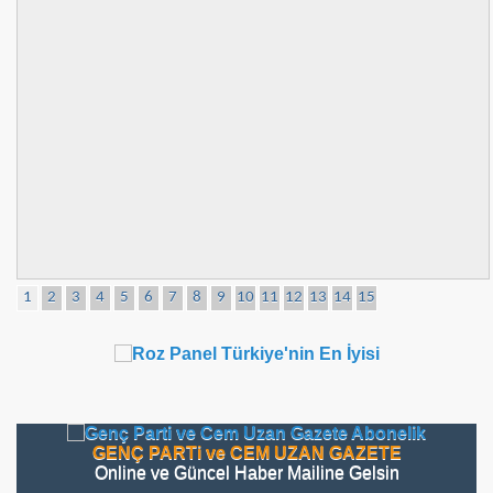
1
2
3
4
5
6
7
8
9
10
11
12
13
14
15
GENÇ PARTi ve CEM UZAN GAZETE
Online ve Güncel Haber Mailine Gelsin