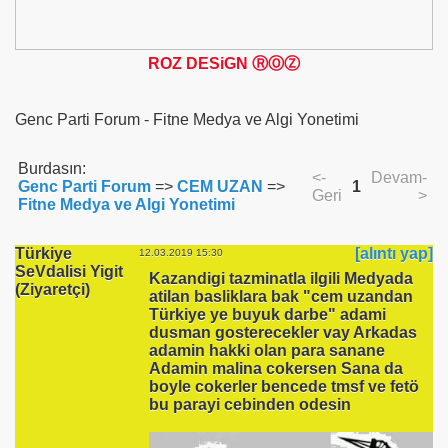
ROZ DESiGN ⓇⓄⓏ
Genc Parti Forum - Fitne Medya ve Algi Yonetimi
Burdasın:
<-
Devam-
Genc Parti Forum
=>
CEM UZAN
=>
1
Geri
>
Fitne Medya ve Algi Yonetimi
Türkiye
[alıntı yap]
12.03.2019 15:30
SeVdalisi Yigit
Kazandigi tazminatla ilgili Medyada
(Ziyaretçi)
atilan basliklara bak "cem uzandan
Türkiye ye buyuk darbe" adami
dusman gosterecekler vay Arkadas
adamin hakki olan para sanane
Adamin malina cokersen Sana da
boyle cokerler bencede tmsf ve fetö
bu parayi cebinden odesin