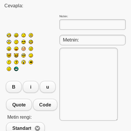
Cevapla:
Nickin:
B
i
u
Quote
Code
Metin rengi:
Standart