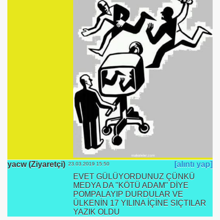
yacw (Ziyaretçi)
[alıntı yap]
23.03.2019 15:50
EVET GÜLÜYORDUNUZ ÇÜNKÜ
MEDYA DA ''KÖTÜ ADAM'' DİYE
POMPALAYIP DURDULAR VE
ÜLKENİN 17 YILINA İÇİNE SIÇTILAR
YAZIK OLDU