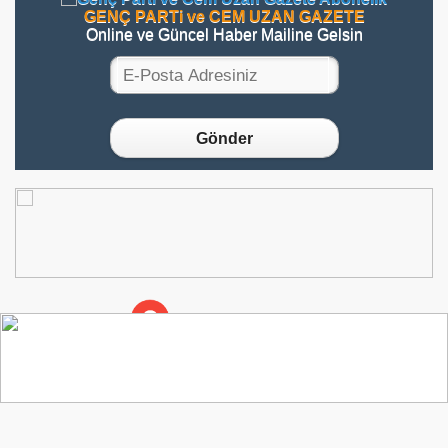
GENÇ PARTi ve CEM UZAN GAZETE
Online ve Güncel Haber Mailine Gelsin
Gönder
ROZ
BiLiŞiM
ve
YAZILIM
ⓇⓄⓏ
X
CEM
UZAN
sitesi
yenilendi
ve