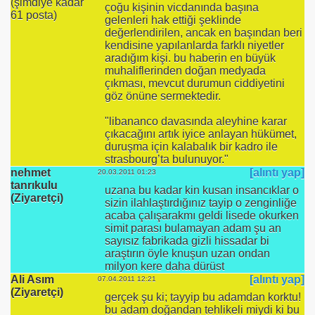
(şimdiye kadar
çoğu kişinin vicdanında başına
61 posta)
gelenleri hak ettiği şeklinde
değerlendirilen, ancak en başından beri
kendisine yapılanlarda farklı niyetler
aradığım kişi. bu haberin en büyük
muhaliflerinden doğan medyada
çıkması, mevcut durumun ciddiyetini
göz önüne sermektedir.
"libananco davasında aleyhine karar
çıkacağını artık iyice anlayan hükümet,
duruşma için kalabalık bir kadro ile
strasbourg’ta bulunuyor."
nehmet
[alıntı yap]
20.03.2011 01:23
tanrıkulu
uzana bu kadar kin kusan insancıklar o
(Ziyaretçi)
sizin ilahlaştırdığınız tayip o zenginliğe
acaba çalışarakmı geldi lisede okurken
simit parası bulamayan adam şu an
sayısız fabrikada gizli hissadar bi
araştırın öyle knuşun uzan ondan
milyon kere daha dürüst
Ali Asım
[alıntı yap]
07.04.2011 12:21
(Ziyaretçi)
gerçek şu ki; tayyip bu adamdan korktu!
bu adam doğandan tehlikeli miydi ki bu