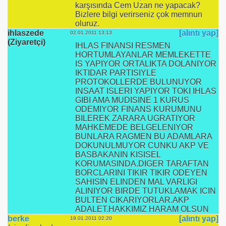
karşısında Cem Uzan ne yapacak?
Bizlere bilgi verirseniz çok memnun
oluruz.
ihlaszede
[alıntı yap]
02.01.2011 13:13
(Ziyaretçi)
IHLAS FINANSI RESMEN
HORTUMLAYANLAR MEMLEKETTE
IS YAPIYOR ORTALIKTA DOLANIYOR
IKTIDAR PARTISIYLE
PROTOKOLLERDE BULUNUYOR
INSAAT ISLERI YAPIYOR TOKI IHLAS
GIBI AMA MUDISINE 1 KURUS
ODEMIYOR FINANS KURUMUNU
BILEREK ZARARA UGRATIYOR
MAHKEMEDE BELGELENIYOR
BUNLARA RAGMEN BU ADAMLARA
DOKUNULMUYOR CUNKU AKP VE
BASBAKANIN KISISEL
KORUMASINDA.DIGER TARAFTAN
BORCLARINI TIKIR TIKIR ODEYEN
SAHISIN ELINDEN MAL VARLIGI
ALINIYOR BIRDE TUTUKLAMAK ICIN
BULTEN CIKARIYORLAR.AKP
ADALET.HAKKIMIZ HARAM OLSUN
berke
[alıntı yap]
19.01.2011 02:20