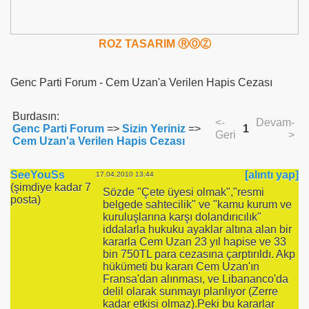
ROZ TASARIM ⓇⓄⓏ
Genc Parti Forum - Cem Uzan'a Verilen Hapis Cezası
Burdasın:
<-
Devam-
Genc Parti Forum
=>
Sizin Yeriniz
=>
1
Geri
>
Cem Uzan'a Verilen Hapis Cezası
SeeYouSs
[alıntı yap]
17.04.2010 13:44
(şimdiye kadar 7
Sözde "Çete üyesi olmak","resmi
posta)
belgede sahtecilik" ve "kamu kurum ve
kuruluşlarına karşı dolandırıcılık"
iddalarla hukuku ayaklar altına alan bir
kararla Cem Uzan 23 yıl hapise ve 33
bin 750TL para cezasına çarptırıldı. Akp
hükümeti bu kararı Cem Uzan'ın
Fransa'dan alınması, ve Libananco'da
delil olarak sunmayı planlıyor (Zerre
kadar etkisi olmaz).Peki bu kararlar