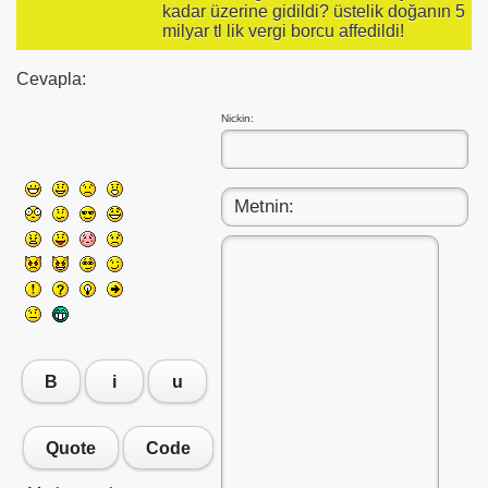
kadar üzerine gidildi? üstelik doğanın 5
milyar tl lik vergi borcu affedildi!
Cevapla:
Nickin:
B
i
u
Quote
Code