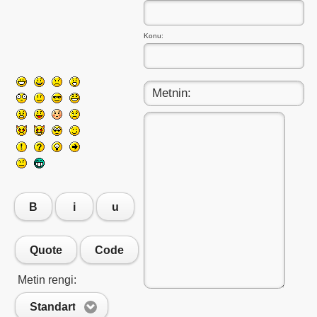
Konu:
B
i
u
Quote
Code
Metin rengi:
Standart