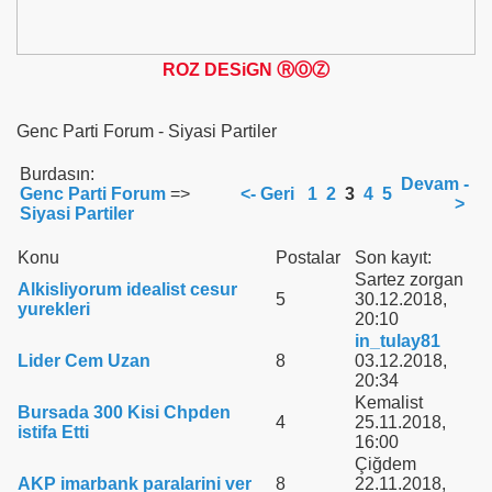
ROZ DESiGN ⓇⓄⓏ
Genc Parti Forum - Siyasi Partiler
Burdasın:
Devam -
Genc Parti Forum
=>
<- Geri
1
2
3
4
5
>
Siyasi Partiler
Konu
Postalar
Son kayıt:
Sartez zorgan
Alkisliyorum idealist cesur
5
30.12.2018,
yurekleri
20:10
in_tulay81
Lider Cem Uzan
8
03.12.2018,
20:34
Kemalist
Bursada 300 Kisi Chpden
4
25.11.2018,
istifa Etti
16:00
Çiğdem
AKP imarbank paralarini ver
8
22.11.2018,