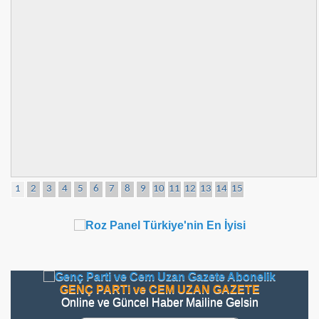
1
2
3
4
5
6
7
8
9
10
11
12
13
14
15
GENÇ PARTi ve CEM UZAN GAZETE
Online ve Güncel Haber Mailine Gelsin